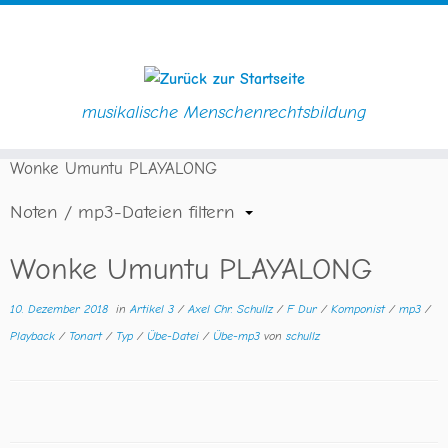
musikalische Menschenrechtsbildung
Zum
Startseite
»
Downloads
»
Komponist
»
Axel Chr. Schullz
»
Inhalt
Wonke Umuntu PLAYALONG
springen
Noten / mp3-Dateien filtern
Wonke Umuntu PLAYALONG
10. Dezember 2018
in
Artikel 3
/
Axel Chr. Schullz
/
F Dur
/
Komponist
/
mp3
/
Playback
/
Tonart
/
Typ
/
Übe-Datei
/
Übe-mp3
von
schullz