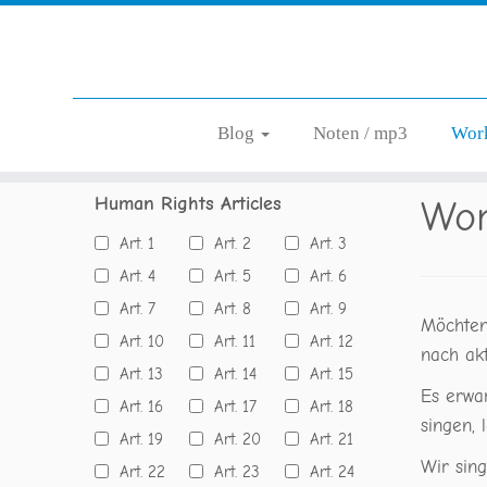
Zum
Blog
Noten / mp3
Wor
Startseite
»
Workshops/Mitsingen
Inhalt
springen
Human Rights Articles
Wor
Art. 1
Art. 2
Art. 3
Art. 4
Art. 5
Art. 6
Art. 7
Art. 8
Art. 9
Möchten
Art. 10
Art. 11
Art. 12
nach ak
Art. 13
Art. 14
Art. 15
Es erwa
Art. 16
Art. 17
Art. 18
singen,
Art. 19
Art. 20
Art. 21
Wir sin
Art. 22
Art. 23
Art. 24