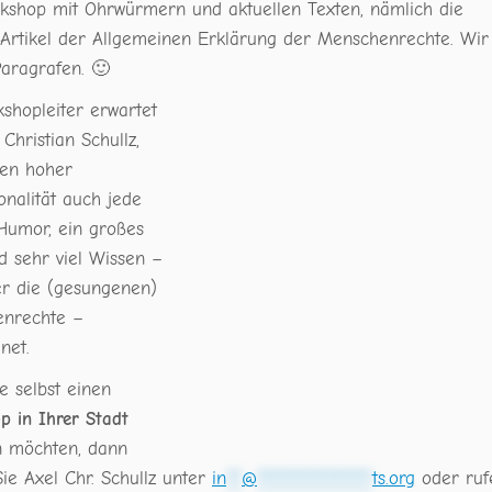
kshop mit Ohrwürmern und aktuellen Texten, nämlich die
l Artikel der Allgemeinen Erklärung der Menschenrechte. Wir
Paragrafen. 🙂
shopleiter erwartet
 Christian Schullz,
en hoher
onalität auch jede
umor, ein großes
d sehr viel Wissen –
er die (gesungenen)
nrechte –
net.
e selbst einen
p in Ihrer Stadt
n möchten, dann
ie Axel Chr. Schullz unter
in
**
@
***************
ts.org
oder ruf