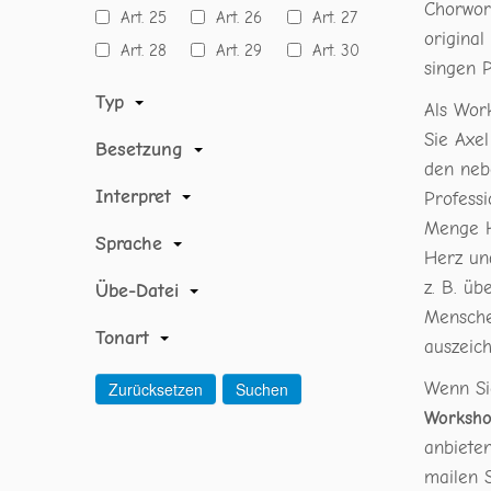
Chorwor
Art. 25
Art. 26
Art. 27
origina
Art. 28
Art. 29
Art. 30
singen 
Typ
Als Work
Sie Axel
Besetzung
den neb
Interpret
Professi
Menge H
Sprache
Herz un
z. B. üb
Übe-Datei
Mensche
Tonart
auszeich
Wenn Si
Worksho
anbiete
mailen S