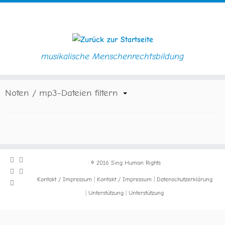
musikalische Menschenrechtsbildung
Zum
Startseite
»
Noten / mp3
Inhalt
springen
Noten / mp3-Dateien filtern
·
© 2016
Sing Human Rights
·
Kontakt / Impressum
Kontakt / Impressum
Datenschutzerklärung
Unterstützung
Unterstützung