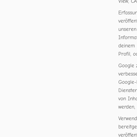
View, C
Erfassu
veröffen
unseren 
Informa
deinem 
Profil, 
Google 
verbesse
Google-
Dienste
von Inha
werden,
Verwend
bereitg
veröffen