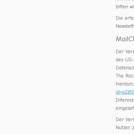
bitten 
Die ert
Newslett
MailC
Der Vers
des US-
Datensc
The Roc
hierdurc
id=a2zt
Interes
eingeset
Der Ver
Nutzer, 