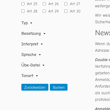
Art. 25
Art. 26
Art. 27
weiterg
Art. 28
Art. 29
Art. 30
Wir wei
Sicherhe
Typ
News
Besetzung
Interpret
Wenn du
Adresse.
Sprache
Double-O
Übe-Datei
Verfahr
gebeten
Tonart
Anmeldu
Anforde
als auc
protokoll
Anmelde