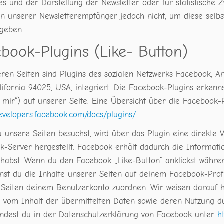
s und der Darstellung der Newsletter oder für statistische 
en unserer Newsletterempfänger jedoch nicht, um diese selb
ugeben.
book-Plugins (Like- Button)
eren Seiten sind Plugins des sozialen Netzwerks Facebook, A
alifornia 94025, USA, integriert. Die Facebook-Plugins erke
t mir“) auf unserer Seite. Eine Übersicht über die Facebook-P
developers.facebook.com/docs/plugins/
.
 unsere Seiten besuchst, wird über das Plugin eine direkt
-Server hergestellt. Facebook erhält dadurch die Informati
 habst. Wenn du den Facebook „Like-Button“ anklickst währ
annst du die Inhalte unserer Seiten auf deinem Facebook-Pro
Seiten deinem Benutzerkonto zuordnen. Wir weisen darauf hi
s vom Inhalt der übermittelten Daten sowie deren Nutzung d
findest du in der Datenschutzerklärung von Facebook unter
h