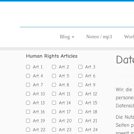
Zum
Blog
Noten / mp3
Wor
Startseite
»
Datenschutzerklärung
Inhalt
springen
Human Rights Articles
Dat
Art. 1
Art. 2
Art. 3
Art. 4
Art. 5
Art. 6
Art. 7
Art. 8
Art. 9
Wir, di
Art. 10
Art. 11
Art. 12
persone
Art. 13
Art. 14
Art. 15
Datensc
Art. 16
Art. 17
Art. 18
Die Nut
Art. 19
Art. 20
Art. 21
Seiten 
Art. 22
Art. 23
Art. 24
soweit m