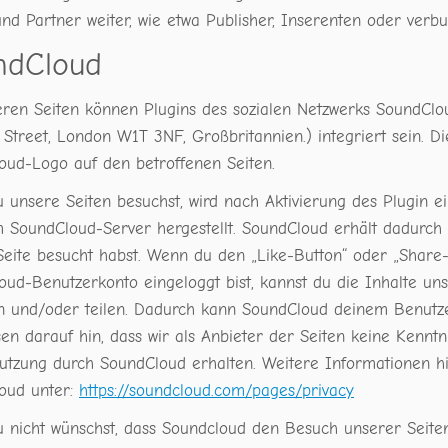
nd Partner weiter, wie etwa Publisher, Inserenten oder verb
ndCloud
eren Seiten können Plugins des sozialen Netzwerks SoundClo
 Street, London W1T 3NF, Großbritannien.) integriert sein. 
oud-Logo auf den betroffenen Seiten.
 unsere Seiten besuchst, wird nach Aktivierung des Plugin 
 SoundCloud-Server hergestellt. SoundCloud erhält dadurch 
Seite besucht habst. Wenn du den „Like-Button“ oder „Share-
oud-Benutzerkonto eingeloggt bist, kannst du die Inhalte un
en und/oder teilen. Dadurch kann SoundCloud deinem Benutz
en darauf hin, dass wir als Anbieter der Seiten keine Kennt
utzung durch SoundCloud erhalten. Weitere Informationen hi
oud unter:
https://soundcloud.com/pages/privacy
 nicht wünschst, dass Soundcloud den Besuch unserer Seite