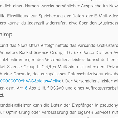
wir dich einen Namen, zwecks persönlicher Ansprache im News
eilte Einwilligung zur Speicherung der Daten, der E-Mail-Ad
ers kannst du jederzeit widerrufen, etwa über den „Austragen
himp
and des Newsletters erfolgt mittels des Versanddienstleister
Anbieters Rocket Science Group, LLC, 675 Ponce De Leon A
hutzbestimmungen des Versanddienstleisters kannst du hier 
ket Science Group LLC d/b/a MailChimp ist unter dem Privac
h eine Garantie, das europäisches Datenschutzniveau einzuha
0000000TO6hAAG&status=Active
). Der Versanddienstleister 
sen gem. Art.
6
Abs. 1 lit. f DSGVO und eines Auftragsverarbe
zt.
sanddienstleister kann die Daten der Empfänger in pseudon
zur Optimierung oder Verbesserung der eigenen Services nut