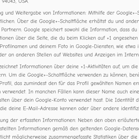
A 94043, USA.
ng und Weitergabe von Informationen: Mithilfe der Google+-S
tlichen. Über die Google+-Schaltfläche erhältst du und ande
Partnern. Google speichert sowohl die Information, dass du
tionen über die Seite, die du beim Klicken auf +1 angesehen
Profilnamen und deinem Foto in Google-Diensten, wie etwa 
oder an anderen Stellen auf Websites und Anzeigen im Intern
zeichnet Informationen über deine +1-Aktivitäten auf, um di
rn. Um die Google+-Schaltfläche verwenden zu können, benötig
Profil, das zumindest den für das Profil gewählten Namen en
n verwendet. In manchen Fällen kann dieser Name auch ein
lten über dein Google-Konto verwendet hast. Die Identität 
 die deine E-Mail-Adresse kennen oder über andere identifiz
ung der erfassten Informationen: Neben den oben erläutert
estellten Informationen gemäß den geltenden Google-Datens
tlicht möglicherweise zusammengefasste Statistiken über die 