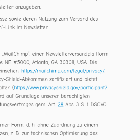
letter anzugeben.
resse sowie deren Nutzung zum Versand des
“-Link im Newsletter.
s „MailChimp“, einer Newsletterversandplattform
ve NE #5000, Atlanta, GA 30308, USA. Die
einsehen:
https://mailchimp.com/legal/privacy/
.
y-Shield-Abkommen zertifiziert und bietet
lten (
https://www.privacyshield.gov/participant?
wird auf Grundlage unserer berechtigten
itungsvertrages gem. Art.
28
Abs. 3 S. 1 DSGVO
ymer Form, d. h. ohne Zuordnung zu einem
zen, z. B. zur technischen Optimierung des