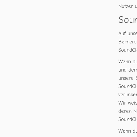
Nutzer u
Sou
Auf uns
Berners
SoundCl
Wenn du
und dem
unsere 
SoundCl
verlink
Wir weis
deren N
SoundCl
Wenn du