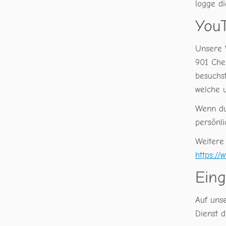
logge d
You
Unsere W
901 Che
besuchst
welche u
Wenn du
persönl
Weitere
https://
Eing
Auf uns
Dienst 