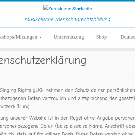
musikalische Menschenrechtsbildung
kshops/Mitsingen
Unterstützung
Shop
Deuts
enschutzerklärung
e Singing Rights gUG, nehmen den Schutz deiner persönlichen
nbezogenen Daten vertraulich und entsprechend der gesetzli
hutzerklärung.
zung unserer Website ist in der Regel ohne Angabe persone
personenbezogene Daten (beispielsweise Name, Anschrift oder
öglich, stets auf freiwilliger Basis. Diese Daten werden ohn