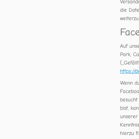
Versande
die Dat
weiterz
Face
Auf uns
Park, C
(„Gefäll
https://
Wenn du
Facebook
besucht
bist, k
unserer 
Kenntni
hierzu 