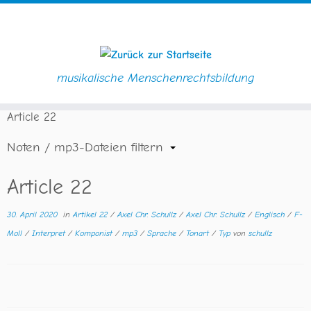
musikalische Menschenrechtsbildung
Zum
Startseite
»
Downloads
»
Komponist
»
Axel Chr. Schullz
»
Inhalt
Article 22
springen
Noten / mp3-Dateien filtern
Article 22
30. April 2020
in
Artikel 22
/
Axel Chr. Schullz
/
Axel Chr. Schullz
/
Englisch
/
F-
Moll
/
Interpret
/
Komponist
/
mp3
/
Sprache
/
Tonart
/
Typ
von
schullz