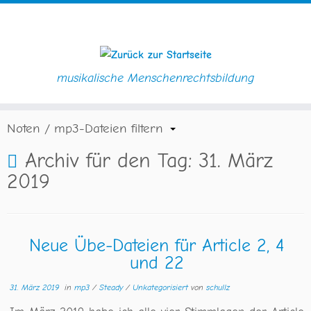
musikalische Menschenrechtsbildung
Zum
Startseite
»
Blog
»
2019
»
März
»
31
Inhalt
springen
Noten / mp3-Dateien filtern
Archiv für den Tag:
31. März
2019
Neue Übe-Dateien für Article 2, 4
und 22
31. März 2019
in
mp3
/
Steady
/
Unkategorisiert
von
schullz