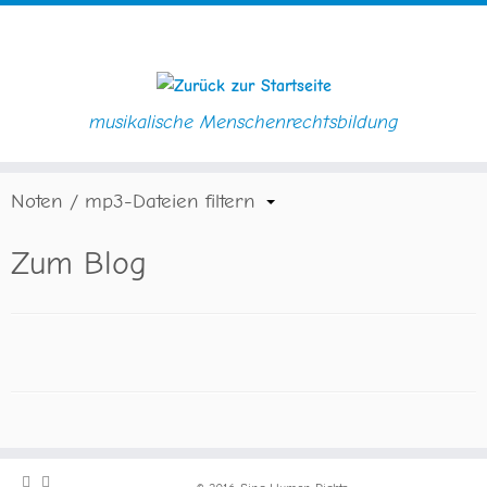
musikalische Menschenrechtsbildung
Zum
Startseite
»
Zum Blog
Inhalt
springen
Noten / mp3-Dateien filtern
Zum Blog