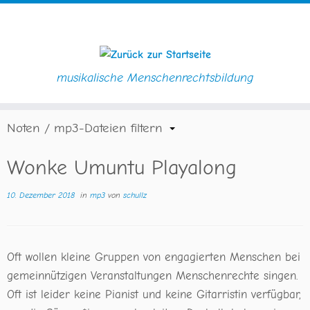
musikalische Menschenrechtsbildung
Zum
Startseite
»
Blog
»
mp3
»
Wonke Umuntu Playalong
Inhalt
springen
Noten / mp3-Dateien filtern
Wonke Umuntu Playalong
10. Dezember 2018
in
mp3
von
schullz
Oft wollen kleine Gruppen von engagierten Menschen bei
gemeinnützigen Veranstaltungen Menschenrechte singen.
Oft ist leider keine Pianist und keine Gitarristin verfügbar,